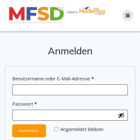
Skip
to
content
Anmelden
Erforderlich
Benutzername oder E-Mail-Adresse
*
Erforderlich
Passwort
*
Angemeldet bleiben
Anmelden