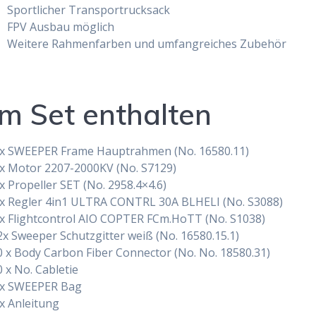
Sportlicher Transportrucksack
FPV Ausbau möglich
Weitere Rahmenfarben und umfangreiches Zubehör
Im Set enthalten
 x SWEEPER Frame Hauptrahmen (No. 16580.11)
 x Motor 2207-2000KV (No. S7129)
 x Propeller SET (No. 2958.4×4.6)
 x Regler 4in1 ULTRA CONTRL 30A BLHELI (No. S3088)
 x Flightcontrol AIO COPTER FCm.HoTT (No. S1038)
2x Sweeper Schutzgitter weiß (No. 16580.15.1)
0 x Body Carbon Fiber Connector (No. No. 18580.31)
0 x No. Cabletie
 x SWEEPER Bag
 x Anleitung