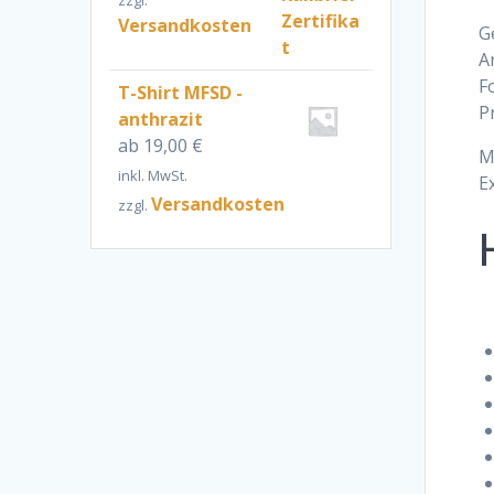
Versandkosten
G
A
F
T-Shirt MFSD -
P
anthrazit
ab
19,00
€
M
inkl. MwSt.
E
Versandkosten
zzgl.