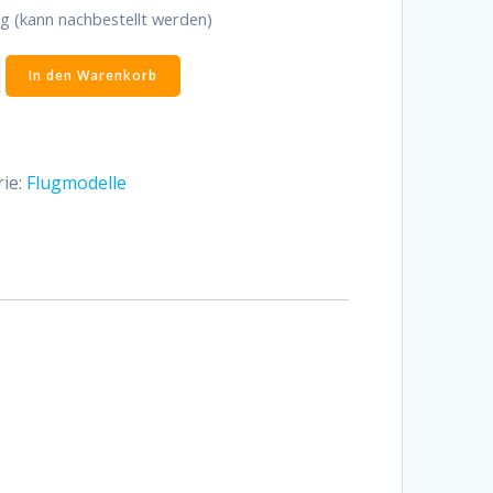
ig (kann nachbestellt werden)
ER
In den Warenkorb
ll
ie:
Flugmodelle
r
RTF