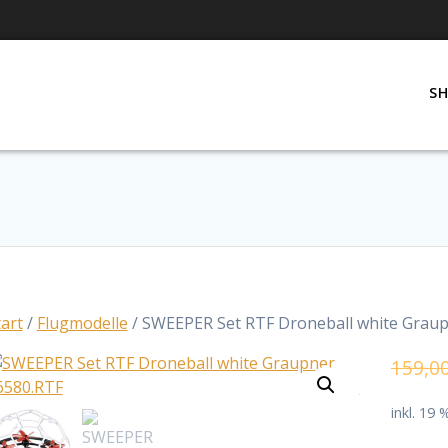
S
tart
/
Flugmodelle
/ SWEEPER Set RTF Droneball white Grau
159,0
inkl. 19