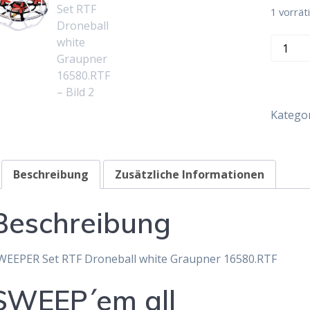
1 vorrät
SWEEP
Set
RTF
Droneba
white
Kategor
Graupne
16580.
Menge
Beschreibung
Zusätzliche Informationen
Beschreibung
WEEPER Set RTF Droneball white Graupner 16580.RTF
SWEEP´em all