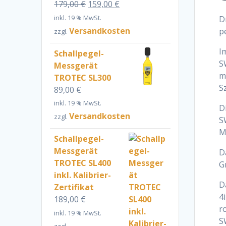
Ursprünglicher
Aktueller
179,00
€
159,00
€
Preis
Preis
inkl. 19 % MwSt.
D
war:
ist:
Versandkosten
p
zzgl.
179,00 €
159,00 €.
I
Schallpegel-
S
Messgerät
m
TROTEC SL300
S
89,00
€
inkl. 19 % MwSt.
D
Versandkosten
zzgl.
S
M
Schallpegel-
Messgerät
D
TROTEC SL400
G
inkl. Kalibrier-
D
Zertifikat
4
189,00
€
r
inkl. 19 % MwSt.
S
zzgl.