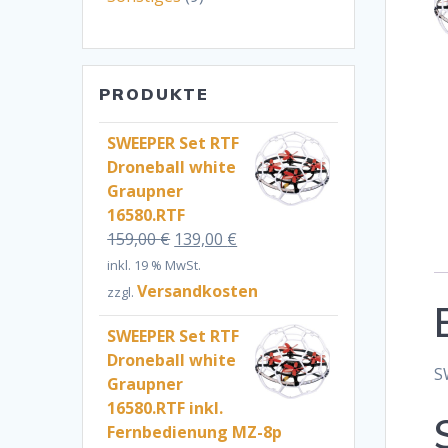
Produkte
PRODUKTE
SWEEPER Set RTF
Droneball white
Graupner
16580.RTF
Ursprünglicher
Aktueller
159,00
€
139,00
€
Preis
Preis
inkl. 19 % MwSt.
war:
ist:
Versandkosten
zzgl.
159,00 €
139,00 €.
SWEEPER Set RTF
Droneball white
S
Graupner
16580.RTF inkl.
Fernbedienung MZ-8p