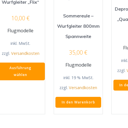
Wurfgleiter „Flix“
Depro
Sommereule –
10,00
€
„Qua
Wurfgleiter 800mm
Flugmodelle
Spannweite
inkl. MwSt.
Fl
35,00
€
zzgl.
Versandkosten
ink
Dieses
Flugmodelle
Ausführung
Produkt
zzgl.
wählen
weist
inkl. 19 % MwSt.
mehrere
In d
zzgl.
Versandkosten
Varianten
auf.
In den Warenkorb
Die
Optionen
können
auf