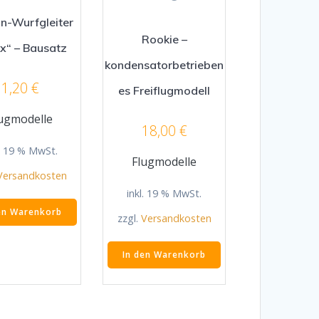
n-Wurfgleiter
Rookie –
x“ – Bausatz
kondensatorbetrieben
1,20
€
es Freiflugmodell
ugmodelle
18,00
€
l. 19 % MwSt.
Flugmodelle
Versandkosten
inkl. 19 % MwSt.
en Warenkorb
zzgl.
Versandkosten
In den Warenkorb