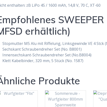
icht enthalten: zB LiPo 4S / 1600 mAh, 14,8 V, 70 C, XT-60
Empfohlenes SWEEPER 
MFSD erhältlich)
Stopmutter M5 Alu mit Riffelung, Linksgewinde VE 4 Stck (
Sechskant Schraubendreher Set (No. B8001)
Innensechskant-Schraubendreher Set (No.B8004)
Klett Kabelbinder, 320 mm, 5 Stück (No. 1587)
Ähnliche Produkte