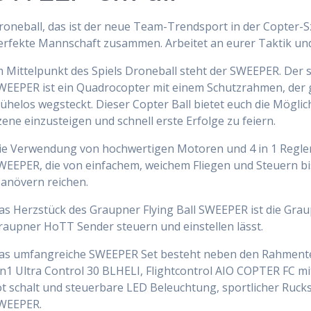
roneball, das ist der neue Team-Trendsport in der Copter-Sz
erfekte Mannschaft zusammen. Arbeitet an eurer Taktik un
m Mittelpunkt des Spiels Droneball steht der SWEEPER. Der sp
WEEPER ist ein Quadrocopter mit einem Schutzrahmen, der 
ühelos wegsteckt. Dieser Copter Ball bietet euch die Mögli
zene einzusteigen und schnell erste Erfolge zu feiern.
ie Verwendung von hochwertigen Motoren und 4 in 1 Regler
WEEPER, die von einfachem, weichem Fliegen und Steuern bi
anövern reichen.
as Herzstück des Graupner Flying Ball SWEEPER ist die Graup
raupner HoTT Sender steuern und einstellen lässt.
as umfangreiche SWEEPER Set besteht neben den Rahmentei
in1 Ultra Control 30 BLHELI, Flightcontrol AIO COPTER FC m
ot schalt und steuerbare LED Beleuchtung, sportlicher Ruc
WEEPER.